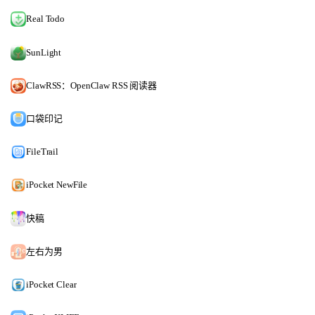
Real Todo
SunLight
ClawRSS：OpenClaw RSS 阅读器
口袋印记
FileTrail
iPocket NewFile
快稿
左右为男
iPocket Clear