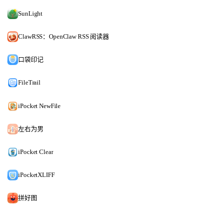
SunLight
ClawRSS：OpenClaw RSS 阅读器
口袋印记
FileTrail
iPocket NewFile
左右为男
iPocket Clear
iPocketXLIFF
拼好图