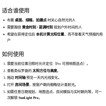
适合谁使用
布置
桌面、绿植、拍摄点
时关心自然光的人
需要围绕
黄金时刻 / 蓝调时刻
规划户外时间的人
希望在获得定位后
本机计算太阳位置
，而不是看天气预报的用
户
如何使用
需要当前位置日照时允许定位（Pro 可用地图选点）。
查看类似罗盘的
太阳方位与高度
。
拖动
时间轴
预览一天内光线变化。
打开
房间场景
，按窗户朝向粗略估计直射光。
如需任意日期规划、地图选点、房间模拟与实时朝向等，可一
次解锁
SunLight Pro
。