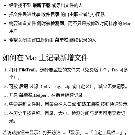
经常找不到
最新下载
或导出文件的人
把文件丢进共享
收件目录
的自由职业者与小团队
需要知道文件
何时被检测到
，而不只是按修改时间排序的 Mac
用户
希望关闭主窗口后仍由
菜单栏
继续记录的人
如何在 Mac 上记录新增文件
打开
FileTrail
，选择要监控的文件夹（免费版 1 个；Pro 可多
个）。
可按
后缀
过滤（pdf、png、zip 或自定义），减少无关记录。
开启
菜单栏 Helper
，在后台继续记录。
需要最新文件时，用菜单栏入口或
访达工具栏
按钮快速显示。
在历史里按名称、目录、大小、检测时间与是否可用查看记
录。
若访达按钮未显示：打开访达 →「显示」→「自定工具栏…」，