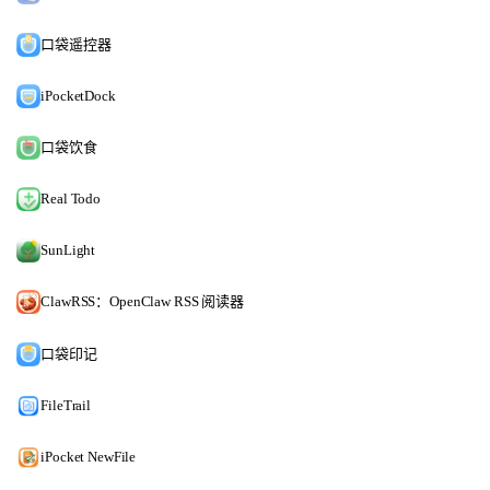
口袋遥控器
iPocketDock
口袋饮食
Real Todo
SunLight
ClawRSS：OpenClaw RSS 阅读器
口袋印记
FileTrail
iPocket NewFile