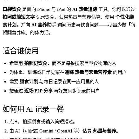
口袋饮食
是面向 iPhone 与 iPad 的
AI 热量追踪
工具。你可以通过
拍照或简短文字
记录饮食，获得热量与营养估算，使用
个性化膳
食计划
，并向
AI 营养助手
询问历史与饮食问题——尽量少做「每
顿翻营养库」的体力活。
适合谁使用
希望用
拍照记饮食
，而不是每餐搜索巨型食物库的人
为体重、训练或日常觉察在追踪
热量与宏量营养素
的用户
需要
膳食计划
与每日记录在同一应用里的人
想通过
近场 P2P 分享
与好友同步记录的用户
如何用 AI 记录一餐
点
+
，拍摄餐食或输入简短描述。
由 AI（可配置 Gemini / OpenAI 等）估算
热量与营养
。